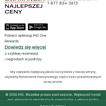
1 877 834 3613
Pobierz aplikację IHG One
Rewards
Dowiedz się więcej
o szybkiej rezerwacji
i nagrodach w podróży
Aby zapewnić najlepszą jakość korzystania z naszej witryny,
używamy tłumaczenia maszynowego części treści prezentowanych
na tej stronie.
© 2026 IHG. Wszelkie prawa zastrzeżone. Większość hoteli
jest własnością niezależnych inwestorów z własną kadrą
zarządzającą.