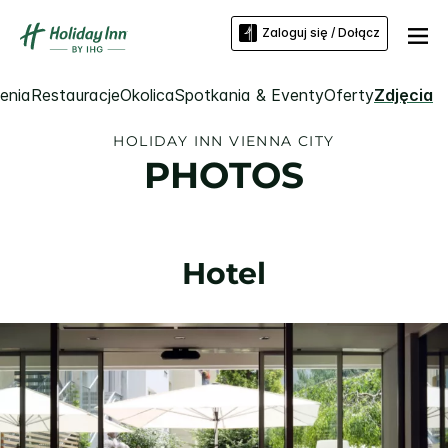
Zaloguj się / Dołącz
enia
Restauracje
Okolica
Spotkania & Eventy
Oferty
Zdjęcia
HOLIDAY INN
VIENNA CITY
PHOTOS
Hotel