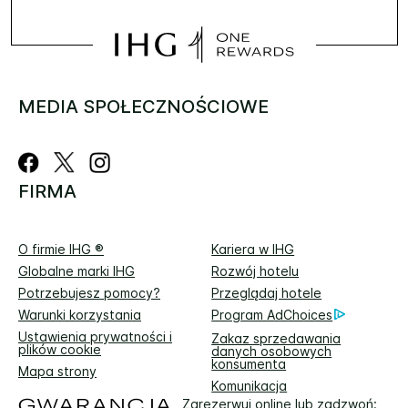
MEDIA SPOŁECZNOŚCIOWE
FIRMA
O firmie IHG ®
Kariera w IHG
Globalne marki IHG
Rozwój hotelu
Potrzebujesz pomocy?
Przeglądaj hotele
Warunki korzystania
Program AdChoices
Ustawienia prywatności i
Zakaz sprzedawania
plików cookie
danych osobowych
konsumenta
Mapa strony
Komunikacja
Zarezerwuj online lub zadzwoń: