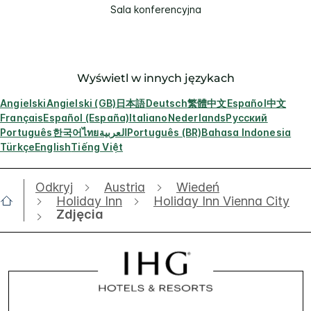
Sala konferencyjna
Wyświetl w innych językach
Angielski
Angielski (GB)
日本語
Deutsch
繁體中文
Español
中文
Français
Español (España)
Italiano
Nederlands
Русский
Português
한국어
ไทย
العربية
Português (BR)
Bahasa Indonesia
Türkçe
English
Tiếng Việt
Odkryj
Austria
Wiedeń
Holiday Inn
Holiday Inn Vienna City
Zdjęcia