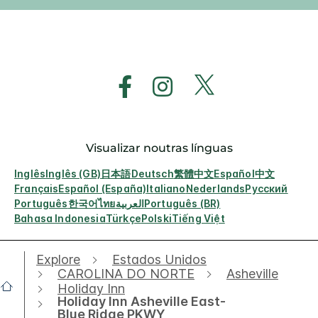
Visualizar noutras línguas
Inglês
Inglês (GB)
日本語
Deutsch
繁體中文
Español
中文
Français
Español (España)
Italiano
Nederlands
Русский
Português
한국어
ไทย
العربية
Português (BR)
Bahasa Indonesia
Türkçe
Polski
Tiếng Việt
Explore
Estados Unidos
CAROLINA DO NORTE
Asheville
Holiday Inn
Holiday Inn Asheville East-
Blue Ridge PKWY