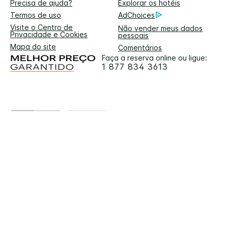
Precisa de ajuda?
Explorar os hotéis
Termos de uso
AdChoices
Visite o Centro de
Não vender meus dados
Privacidade e Cookies
pessoais
Mapa do site
Comentários
Faça a reserva online ou ligue:
1 877 834 3613
Descarregue a aplicação IHG
One Rewards
Saiba mais
sobre
reservas rápidas e
Recompensas em viagem
Para garantir que lhe proporcionamos a melhor experiência no
nosso website, utilizamos tradução automática para partes do