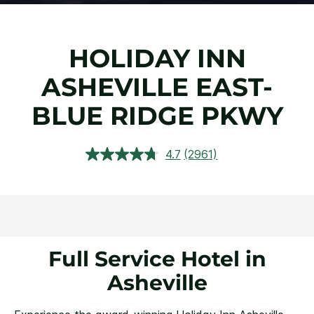
HOLIDAY INN
ASHEVILLE EAST-
BLUE RIDGE PKWY
4.7
(2961)
Leu
2961
análises.
Link
para
a
mesma
página.
Full Service Hotel in
Asheville