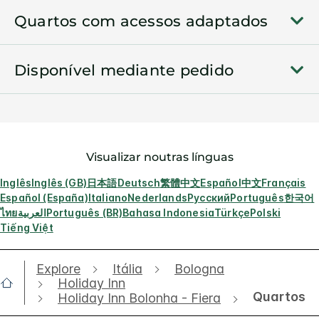
Quartos com acessos adaptados
Disponível mediante pedido
Visualizar noutras línguas
Inglês
Inglês (GB)
日本語
Deutsch
繁體中文
Español
中文
Français
Español (España)
Italiano
Nederlands
Русский
Português
한국어
ไทย
العربية
Português (BR)
Bahasa Indonesia
Türkçe
Polski
Tiếng Việt
Explore
Itália
Bologna
Holiday Inn
Quartos
Holiday Inn Bolonha - Fiera