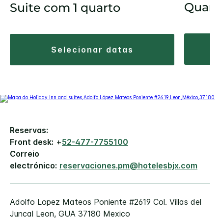
Quart
Suite com 1 quarto
selecionar datas
Reservas:
Front desk:
+
52-477-7755100
Correio
electrónico:
reservaciones.pm@hotelesbjx.com
Adolfo Lopez Mateos Poniente #2619
Col. Villas del
Juncal
Leon
,
GUA
37180
Mexico