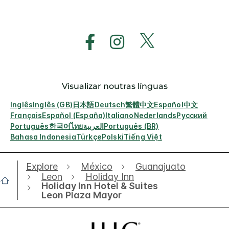
Visualizar noutras línguas
Inglês
Inglês (GB)
日本語
Deutsch
繁體中文
Español
中文
Français
Español (España)
Italiano
Nederlands
Русский
Português
한국어
ไทย
العربية
Português (BR)
Bahasa Indonesia
Türkçe
Polski
Tiếng Việt
Explore
México
Guanajuato
Leon
Holiday Inn
Holiday Inn Hotel & Suites
Leon Plaza Mayor