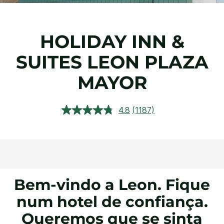
HOLIDAY INN &
SUITES
LEON PLAZA
MAYOR
4.8
(1187)
Leu
1187
análises.
Link
para
a
mesma
página.
Bem-vindo a Leon. Fique
num hotel de confiança.
Queremos que se sinta