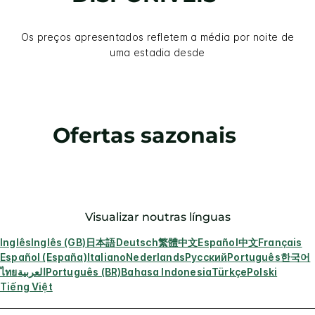
Os preços apresentados refletem a média por noite de
uma estadia desde
Ofertas sazonais
Visualizar noutras línguas
Inglês
Inglês (GB)
日本語
Deutsch
繁體中文
Español
中文
Français
Español (España)
Italiano
Nederlands
Русский
Português
한국어
ไทย
العربية
Português (BR)
Bahasa Indonesia
Türkçe
Polski
Tiếng Việt