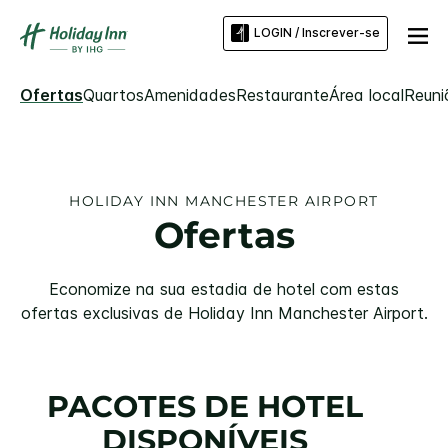
LOGIN / Inscrever-se
Ofertas
Quartos
Amenidades
Restaurante
Área local
Reuni
HOLIDAY INN
MANCHESTER AIRPORT
Ofertas
Economize na sua estadia de hotel com estas
ofertas exclusivas de
Holiday Inn
Manchester Airport
.
PACOTES DE HOTEL
DISPONÍVEIS