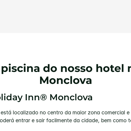
Link
para
a
mesma
página.
 piscina do nosso hotel 
Monclova
oliday Inn® Monclova
está localizado no centro da maior zona comercial e 
poderá entrar e sair facilmente da cidade, bem como 