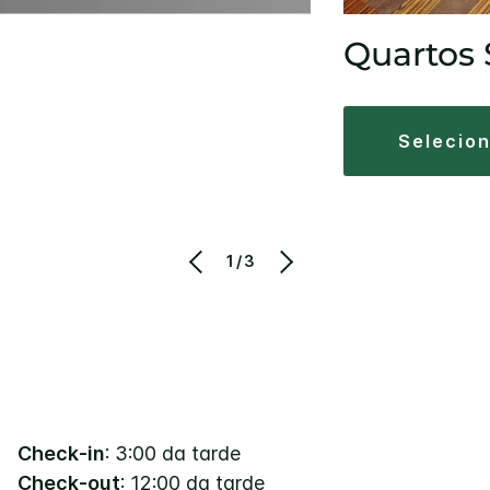
m
Quartos 
selecio
1/3
Check-in
: 3:00 da tarde
Check-out
: 12:00 da tarde