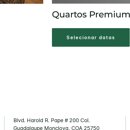
Quartos Premiu
selecionar datas
Blvd. Harold R. Pape # 200
Col.
Guadalaupe
Monclova
,
COA
25750