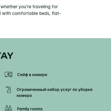
whether you're traveling for
d with comfortable beds, flat-
TAY
Сейф в номере
Ограниченный набор услуг по уборке
номера
Family rooms