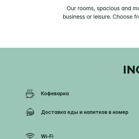
Our rooms, spacious and mod
business or leisure. Choose f
IN
Кофеварка
Доставка еды и напитков в номер
Wi-Fi