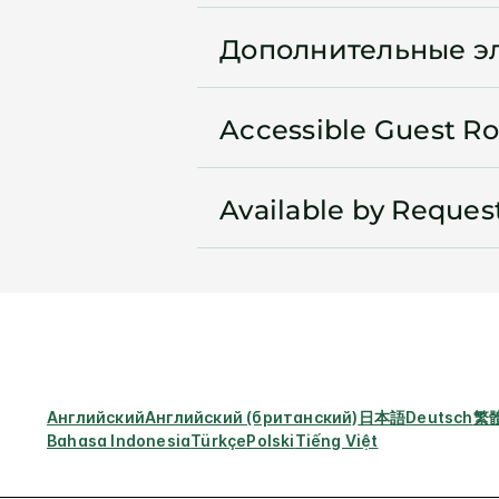
Дополнительные э
Accessible Guest R
Available by Reques
Английский
Английский (британский)
日本語
Deutsch
繁
Bahasa Indonesia
Türkçe
Polski
Tiếng Việt