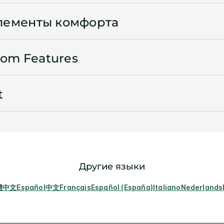
лементы комфорта
oom Features
t
Другие языки
體中文
Español
中文
Français
Español (España)
Italiano
Nederlands