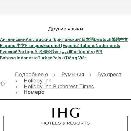
Другие языки
Английский
Английский (британский)
日本語
Deutsch
繁體中文
Español
中文
Français
Español (España)
Italiano
Nederlands
Русский
Português
한국어
ไทย
العربية
Português (BR)
Bahasa Indonesia
Türkçe
Polski
Tiếng Việt
Подробнее о
Румыния
Бухарест
Holiday Inn
Holiday Inn Bucharest Times
Номера