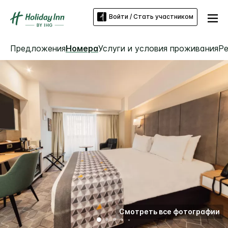
Войти / Стать участником
Предложения
Номера
Услуги и условия проживания
Р
Смотреть все фотографии