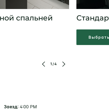
дной спальней
Стандар
выбрат
1/4
Заезд
: 4:00 PM