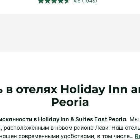
4.6
(1943)
Прочитали
1943
обзора.
Ссылка
откроется
в
этом
окне.
в отелях Holiday Inn a
Peoria
сканности в Holiday Inn & Suites East Peoria.
Мы 
, расположенным в новом районе Леви. Наш отел
нащен современными удобствами, в том числе
...
R