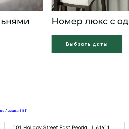
льнями
Номер люкс с о
выбрать даты
101 Holiday Street
East Peoria
,
IL
61611