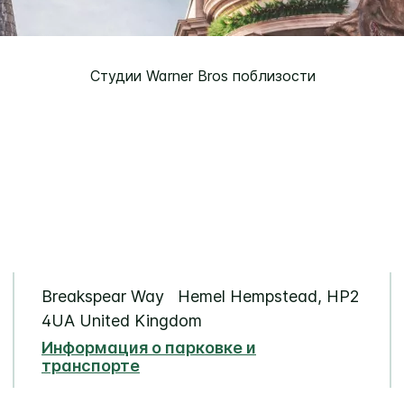
Студии Warner Bros поблизости
Breakspear Way
Hemel Hempstead
,
HP2
4UA
United Kingdom
Информация о парковке и
транспорте