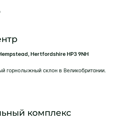
Ь
ентр
l Hempstead, Hertfordshire HP3 9NH
й горнолыжный склон в Великобритании.
льный комплекс
d