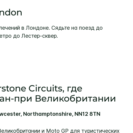
ondon
лечений в Лондоне. Сядьте на поезд до
етро до Лестер-сквер.
stone Circuits, где
ран-при Великобритании
Towcester, Northamptonshire, NN12 8TN
Великобритании и Moto GP для туристических