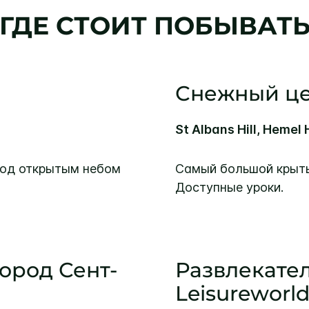
ГДЕ СТОИТ ПОБЫВАТ
Снежный ц
St Albans Hill, Heme
под открытым небом
Самый большой крыты
Доступные уроки.
ород Сент-
Развлекате
Leisureworl