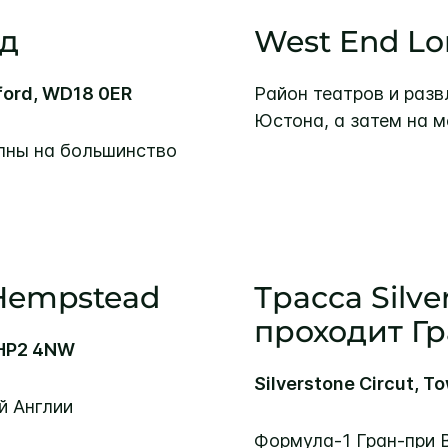
рд
West End L
ford, WD18 0ER
Район театров и разв
Юстона, а затем на м
пны на большинство
 Hempstead
Трасса Silver
проходит Г
 HP2 4NW
Silverstone Circut, 
й Англии
Формула-1 Гран-при 