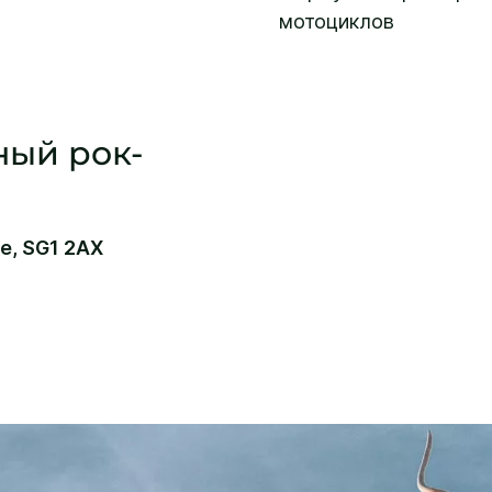
мотоциклов
ный рок-
e, SG1 2AX