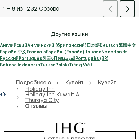
Другие языки
Английский
Английский (британский)
日本語
Deutsch
繁體中文
Español
中文
Français
Español (España)
Italiano
Nederlands
Русский
Português
한국어
ไทย
العربية
Português (BR)
Bahasa Indonesia
Türkçe
Polski
Tiếng Việt
Подробнее о
Кувейт
Кувейт
Holiday Inn
Holiday Inn Kuwait Al
Thuraya City
Отзывы