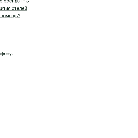
е бренды IHG
вития отелей
 помощь?
ефону:
удобным для Вас, мы используем машинный перевод для части контент
ищены). Большинство отелей находится в собственности