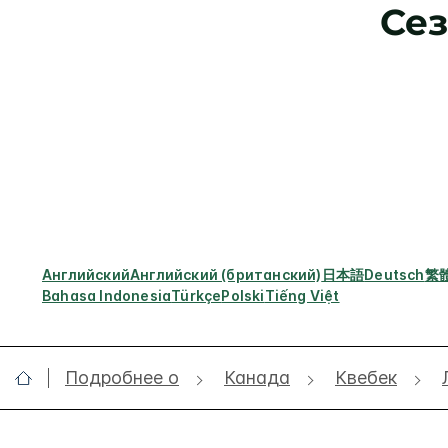
Се
Английский
Английский (британский)
日本語
Deutsch
繁
Bahasa Indonesia
Türkçe
Polski
Tiếng Việt
Подробнее о
Канада
Квебек