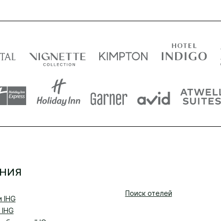
НИЯ
Поиск отелей
и IHG
 IHG