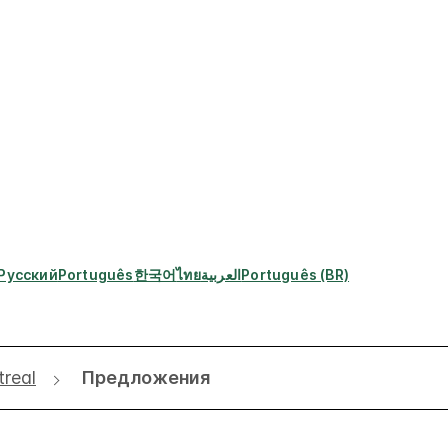
Русский
Português
한국어
ไทย
العربية
Português (BR)
treal
Предложения