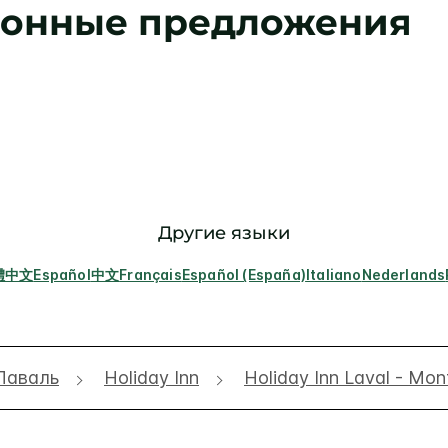
зонные предложения
Другие языки
體中文
Español
中文
Français
Español (España)
Italiano
Nederlands
Лаваль
Holiday Inn
Holiday Inn Laval - Mon