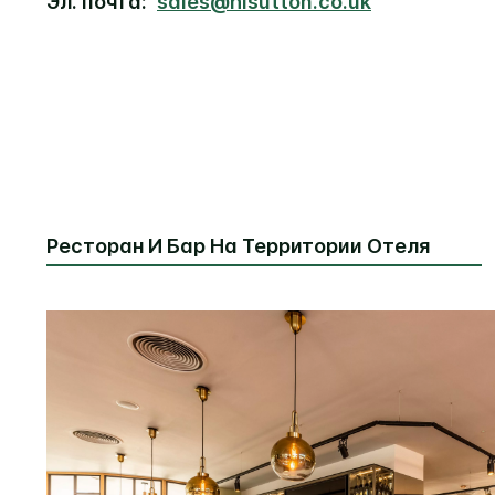
Эл. почта:
sales@hisutton.co.uk
Ресторан И Бар На Территории Отеля