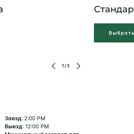
а
Стандар
выбрат
1/3
Заезд
: 2:00 PM
Выезд
: 12:00 PM