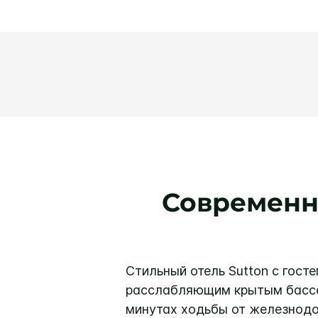
Современны
Стильный отель Sutton с гост
расслабляющим крытым бассе
минутах ходьбы от железнодор