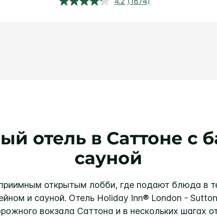
4.2
(1874)
Прочитали
1874
обзора.
Ссылка
откроется
в
этом
окне.
й отель в Саттоне с 
сауной
еприимным открытым лобби, где подают блюда в те
йном и сауной.
Отель Holiday Inn® London - Sutt
ожного вокзала Саттона и в нескольких шагах от