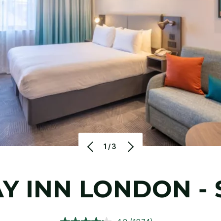
1/3
Y INN
LONDON -