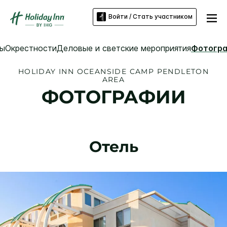
Войти / Стать участником
ны
Окрестности
Деловые и светские мероприятия
Фотогр
HOLIDAY INN
OCEANSIDE CAMP PENDLETON
AREA
ФОТОГРАФИИ
Отель