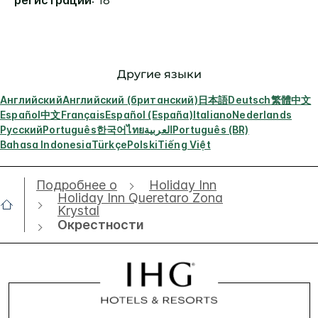
регистрации
: 18
Другие языки
Английский
Английский (британский)
日本語
Deutsch
繁體中文
Español
中文
Français
Español (España)
Italiano
Nederlands
Русский
Português
한국어
ไทย
العربية
Português (BR)
Bahasa Indonesia
Türkçe
Polski
Tiếng Việt
Подробнее о
Holiday Inn
Holiday Inn Queretaro Zona
Krystal
Окрестности