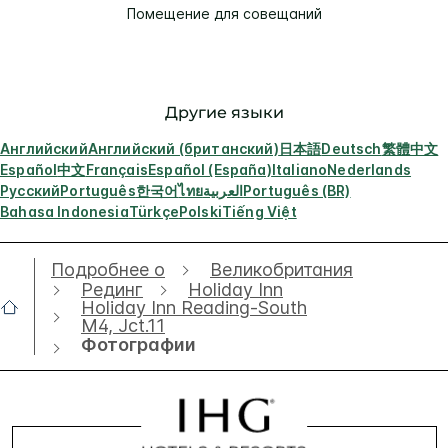
Помещение для совещаний
Другие языки
Английский
Английский (британский)
日本語
Deutsch
繁體中文
Español
中文
Français
Español (España)
Italiano
Nederlands
Русский
Português
한국어
ไทย
العربية
Português (BR)
Bahasa Indonesia
Türkçe
Polski
Tiếng Việt
Подробнее о
Великобритания
Рединг
Holiday Inn
Holiday Inn Reading-South
M4, Jct.11
Фотографии