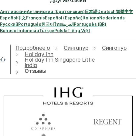
Другие языки
Английский
Английский (британский)
日本語
Deutsch
繁體中文
Español
中文
Français
Español (España)
Italiano
Nederlands
Русский
Português
한국어
ไทย
العربية
Português (BR)
Bahasa Indonesia
Türkçe
Polski
Tiếng Việt
Подробнее о
Сингапур
Сингапур
Holiday Inn
Holiday Inn Singapore Little
India
Отзывы