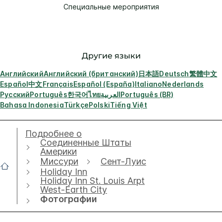
Специальные мероприятия
Другие языки
Английский
Английский (британский)
日本語
Deutsch
繁體中文
Español
中文
Français
Español (España)
Italiano
Nederlands
Русский
Português
한국어
ไทย
العربية
Português (BR)
Bahasa Indonesia
Türkçe
Polski
Tiếng Việt
Подробнее о
Соединенные Штаты
Америки
Миссури
Сент-Луис
Holiday Inn
Holiday Inn St. Louis Arpt
West-Earth City
Фотографии