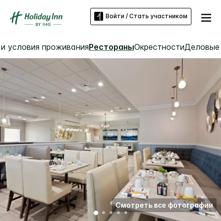
Войти / Стать участником
 и условия проживания
Рестораны
Окрестности
Деловые 
Смотреть все фотографии