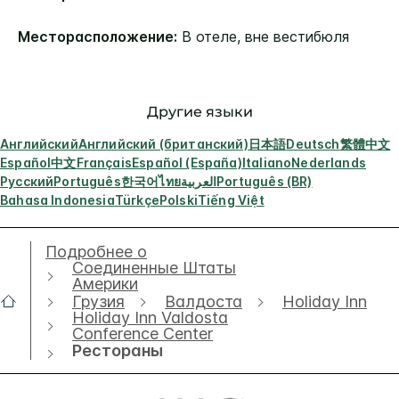
Месторасположение:
В отеле, вне вестибюля
Другие языки
Английский
Английский (британский)
日本語
Deutsch
繁體中文
Español
中文
Français
Español (España)
Italiano
Nederlands
Русский
Português
한국어
ไทย
العربية
Português (BR)
Bahasa Indonesia
Türkçe
Polski
Tiếng Việt
Подробнее о
Соединенные Штаты
Америки
Грузия
Валдоста
Holiday Inn
Holiday Inn Valdosta
Conference Center
Рестораны