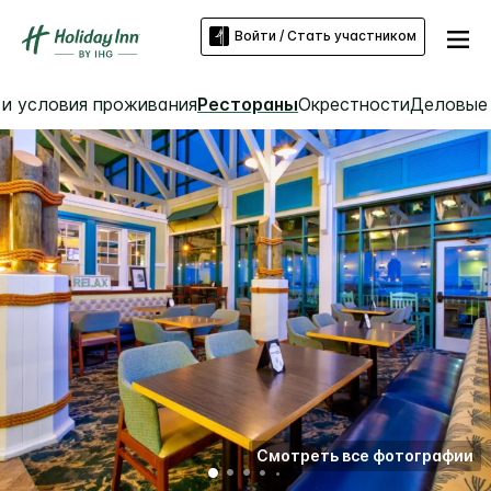
Войти / Стать участником
 и условия проживания
Рестораны
Окрестности
Деловые 
Смотреть все фотографии