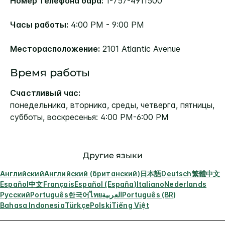
Номер телефона бара:
1-757-4911500
Часы работы:
4:00 PM - 9:00 PM
Месторасположение:
2101 Atlantic Avenue
Время работы
Счастливый час:
понедельника, вторника, среды, четверга, пятницы,
субботы, воскресенья: 4:00 PM-6:00 PM
Другие языки
Английский
Английский (британский)
日本語
Deutsch
繁體中文
Español
中文
Français
Español (España)
Italiano
Nederlands
Русский
Português
한국어
ไทย
العربية
Português (BR)
Bahasa Indonesia
Türkçe
Polski
Tiếng Việt