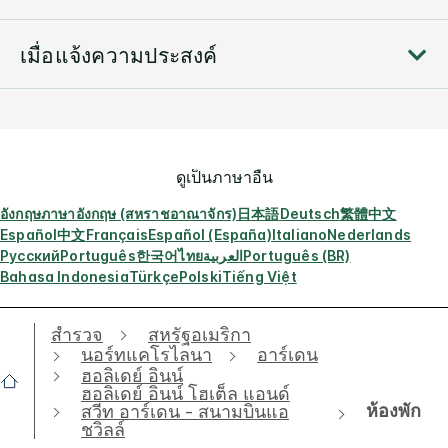
เมื่อแจ้งความประสงค์
ดูเป็นภาษาอื่น
อังกฤษ
ภาษาอังกฤษ (สหราชอาณาจักร)
日本語
Deutsch
繁體中文
Español
中文
Français
Español (España)
Italiano
Nederlands
Русский
Português
한국어
ไทย
العربية
Português (BR)
Bahasa Indonesia
Türkçe
Polski
Tiếng Việt
สำรวจ
สหรัฐอเมริกา
นอร์ทแคโรไลนา
อาร์เดน
ฮอลิเดย์ อินน์
ฮอลิเดย์ อินน์ โฮเต็ล แอนด์
ห้องพัก
สวีท อาร์เดน - สนามบินแอ
ชวิลล์