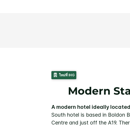
ใหม่ที่ IHG
Modern Sta
A modern hotel ideally locate
South hotel is based in Boldon 
Centre and just off the A19. There