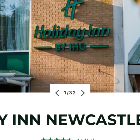
1/32
Y INN
NEWCASTL