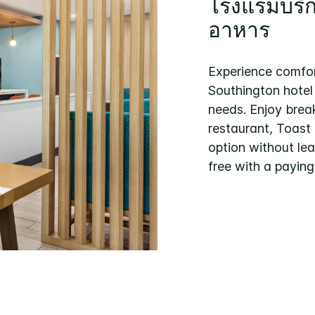
โรงแรมบริก
อาหาร
Experience comfor
Southington hotel
needs. Enjoy break
restaurant, Toast 
option without lea
free with a paying