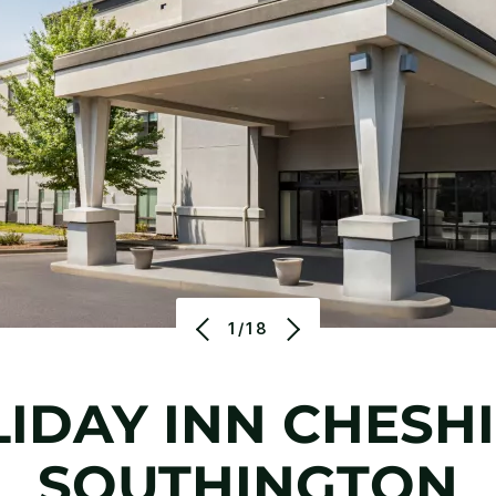
1/18
IDAY INN
CHESHI
SOUTHINGTON