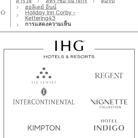
สำรวจ
สหราชอาณาจักร
คอร์บี
ฮอลิเดย์ อินน์
Holiday Inn Corby -
Kettering43
การแสดงความเห็น