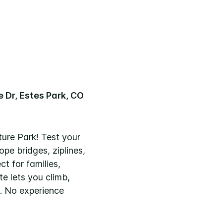
 Dr, Estes Park, CO
nture Park! Test your
rope bridges, ziplines,
ct for families,
te lets you climb,
g. No experience