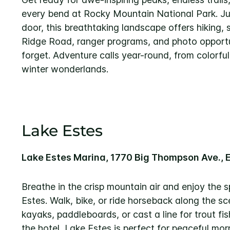
every bend at Rocky Mountain National Park. Ju
door, this breathtaking landscape offers hiking, sc
Ridge Road, ranger programs, and photo opportun
forget. Adventure calls year-round, from colorful
winter wonderlands.
Lake Estes
Lake Estes Marina, 1770 Big Thompson Ave., 
Breathe in the crisp mountain air and enjoy the 
Estes. Walk, bike, or ride horseback along the sce
kayaks, paddleboards, or cast a line for trout fis
the hotel, Lake Estes is perfect for peaceful morn