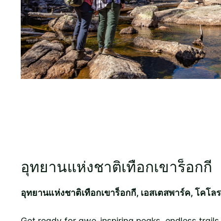
อุทยานแห่งชาติเทือกเขาร็อกกี
อุทยานแห่งชาติเทือกเขาร็อกกี, เอสเตสพาร์ค, โคโ
Get ready for awe-inspiring peaks, endless trails