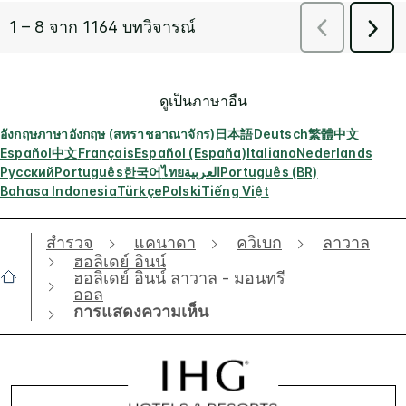
ดูเป็นภาษาอื่น
อังกฤษ
ภาษาอังกฤษ (สหราชอาณาจักร)
日本語
Deutsch
繁體中文
Español
中文
Français
Español (España)
Italiano
Nederlands
Русский
Português
한국어
ไทย
العربية
Português (BR)
Bahasa Indonesia
Türkçe
Polski
Tiếng Việt
สำรวจ
แคนาดา
ควิเบก
ลาวาล
ฮอลิเดย์ อินน์
ฮอลิเดย์ อินน์ ลาวาล - มอนทรี
ออล
การแสดงความเห็น