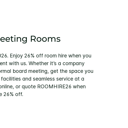
Meeting Rooms
2026. Enjoy 26% off room hire when you
ent with us. Whether it’s a company
ormal board meeting, get the space you
acilities and seamless service at a
k online, or quote ROOMHIRE26 when
e 26% off.