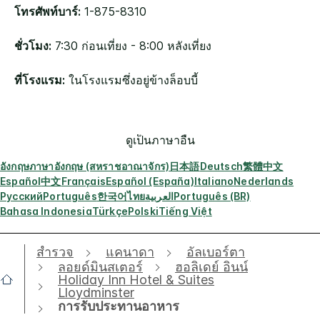
โทรศัพท์บาร์:
1-875-8310
ชั่วโมง:
7:30 ก่อนเที่ยง - 8:00 หลังเที่ยง
ที่โรงแรม:
ในโรงแรมซึ่งอยู่ข้างล็อบบี้
ดูเป็นภาษาอื่น
อังกฤษ
ภาษาอังกฤษ (สหราชอาณาจักร)
日本語
Deutsch
繁體中文
Español
中文
Français
Español (España)
Italiano
Nederlands
Русский
Português
한국어
ไทย
العربية
Português (BR)
Bahasa Indonesia
Türkçe
Polski
Tiếng Việt
สำรวจ
แคนาดา
อัลเบอร์ตา
ลอยด์มินสเตอร์
ฮอลิเดย์ อินน์
Holiday Inn Hotel & Suites
Lloydminster
การรับประทานอาหาร