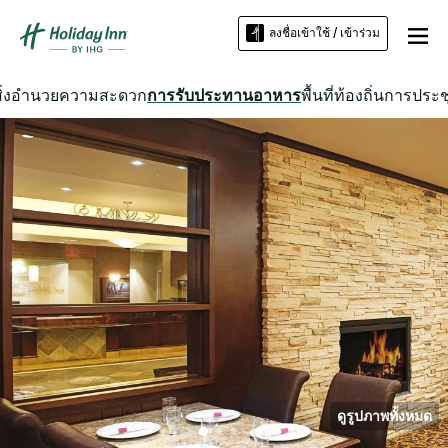
ลงชื่อเข้าใช้ / เข้าร่วม
สิ่งอำนวยความสะดวก
การรับประทานอาหาร
พื้นที่ท้องถิ่น
การประช
ดูรูปภาพทั้งหมด