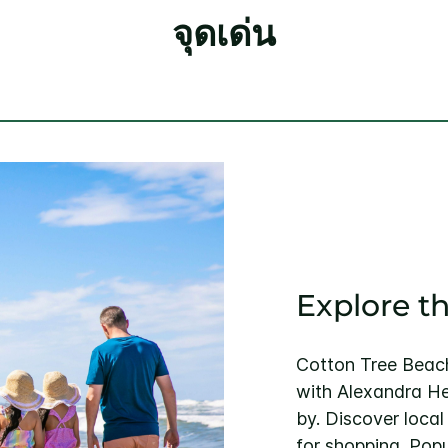
จุดเด่น
Explore t
Cotton Tree Beach 
with Alexandra H
by. Discover loca
for shopping. Popu