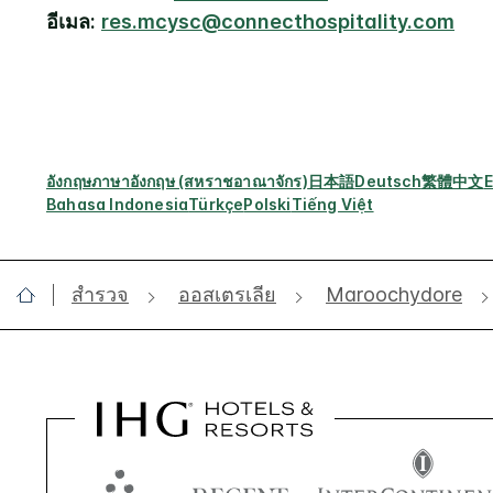
อีเมล:
res.mcysc@connecthospitality.com
อังกฤษ
ภาษาอังกฤษ (สหราชอาณาจักร)
日本語
Deutsch
繁體中文
E
Bahasa Indonesia
Türkçe
Polski
Tiếng Việt
สำรวจ
ออสเตรเลีย
Maroochydore