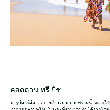
คอตตอน ทรี บีช
มารูคีดอร์มีหาดทรายสีขาวมากมายพร้อมน้ำทะเลใสรา
หาดคอตตอนทรีอยู่ในระยะที่สามารถเดินได้จากโรงแ