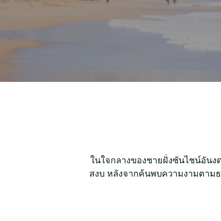
ในใจกลางของชายฝั่งซันไชน์อันงด
สงบ หลังจากค้นพบความงามตามธรรมช