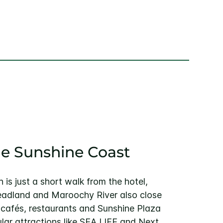
he Sunshine Coast
is just a short walk from the hotel,
eadland and Maroochy River also close
l cafés, restaurants and Sunshine Plaza
lar attractions like SEA LIFE and Next