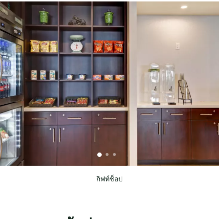
กิฟท์ช็อป