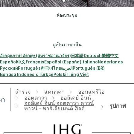
ห้องประชุม
ดูเป็นภาษาอื่น
อังกฤษ
ภาษาอังกฤษ (สหราชอาณาจักร)
日本語
Deutsch
繁體中文
Español
中文
Français
Español (España)
Italiano
Nederlands
Русский
Português
한국어
ไทย
العربية
Português (BR)
Bahasa Indonesia
Türkçe
Polski
Tiếng Việt
สำรวจ
แคนาดา
ออนแทรีโอ
ออตตาวา
ฮอลิเดย์ อินน์
ฮอลิเดย์ อินน์ ออตตาวา ดาวน์
รูปภาพ
ทาวน์ - พาร์เลียเมนต์ ฮิลล์