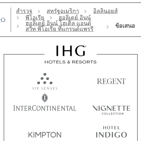
สำรวจ
สหรัฐอเมริกา
อิลลินอยส์
พีโอเรีย
ฮอลิเดย์ อินน์
ฮอลิเดย์ อินน์ โฮเต็ล แอนด์
ข้อเสนอ
สวีท พีโอเรีย ที่แกรนด์แพรรี