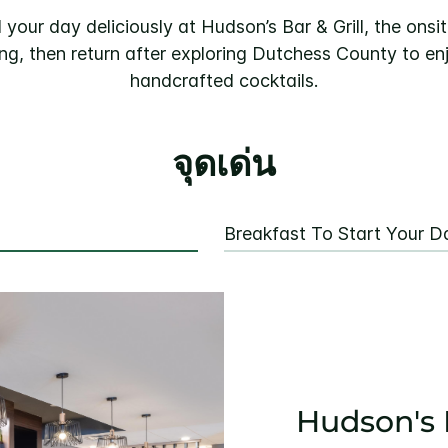
your day deliciously at Hudson’s Bar & Grill, the onsit
ng, then return after exploring Dutchess County to en
handcrafted cocktails.
จุดเด่น
Breakfast To Start Your D
Hudson's B