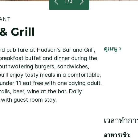
1/3
RANT
 Grill
ดูเมนู
d pub fare at Hudson's Bar and Grill,
breakfast buffet and dinner during the
uthwatering burgers, sandwiches,
u'll enjoy tasty meals in a comfortable,
under 11 eat free with one paying adult.
ls, beer, wine at the bar. Daily
d with guest room stay.
เวลาทำกา
อาหารเช้า: