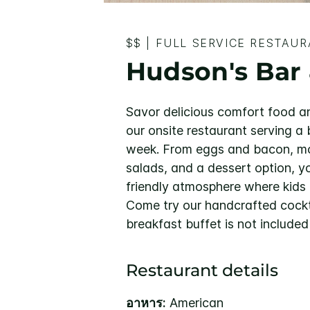
$$
|
FULL SERVICE RESTAU
Hudson's Bar &
Savor delicious comfort food an
our onsite restaurant serving a 
week. From eggs and bacon, mo
salads, and a dessert option, yo
friendly atmosphere where kids 
Come try our handcrafted cocktai
breakfast buffet is not include
Restaurant details
อาหาร:
American