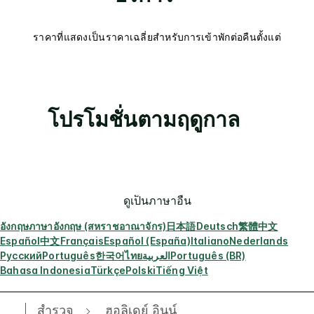
ราคาที่แสดงเป็นราคาเฉลี่ยสำหรับการเข้าพักต่อคืนตั้งแต่
โปรโมชั่นตามฤดูกาล
ดูเป็นภาษาอื่น
อังกฤษ
ภาษาอังกฤษ (สหราชอาณาจักร)
日本語
Deutsch
繁體中文
Español
中文
Français
Español (España)
Italiano
Nederlands
Русский
Português
한국어
ไทย
العربية
Português (BR)
Bahasa Indonesia
Türkçe
Polski
Tiếng Việt
สำรวจ
ฮอลิเดย์ อินน์