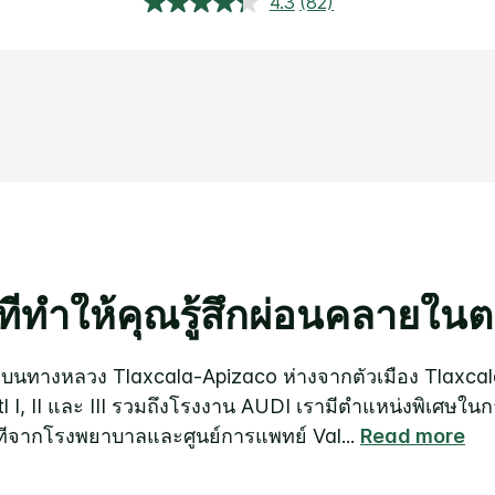
4.3
(82)
อ่าน
บท
วิจารณ์.
ลิงก์
หน้า
เดียวกัน
ี่ทำให้คุณรู้สึกผ่อนคลายใน
ยู่บนทางหลวง Tlaxcala-Apizaco ห่างจากตัวเมือง Tlaxcala
 I, II และ III รวมถึงโรงงาน AUDI เรามีตำแหน่งพิเศษในกา
นาทีจากโรงพยาบาลและศูนย์การแพทย์ Val
...
Read more