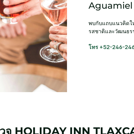
Aguamiel
พบกับแถบแนวคิดใหม่ใ
รสชาติและวัฒนธรร
โทร +52-246-24
รวจ
HOLIDAY INN
TLAXC