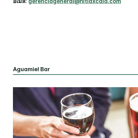
อีเมล:
gerenciageneral@hitlaxcala.com
Aguamiel Bar