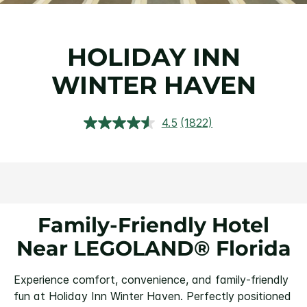
HOLIDAY INN
WINTER HAVEN
4.5
(1822)
อ่าน
บท
วิจารณ์.
ลิงก์
หน้า
เดียวกัน
Family-Friendly Hotel
Near LEGOLAND® Florida
Experience comfort, convenience, and family-friendly
fun at Holiday Inn Winter Haven. Perfectly positioned