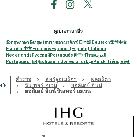
ดูเป็นภาษาอื่น
อังกฤษ
ภาษาอังกฤษ (สหราชอาณาจักร)
日本語
Deutsch
繁體中文
Español
中文
Français
Español (España)
Italiano
Nederlands
Русский
Português
한국어
ไทย
العربية
Português (BR)
Bahasa Indonesia
Türkçe
Polski
Tiếng Việt
สำรวจ
สหรัฐอเมริกา
ฟลอริดา
วินเทอร์เฮเวน
ฮอลิเดย์ อินน์
ฮอลิเดย์ อินน์ วินเทอร์ เฮเวน