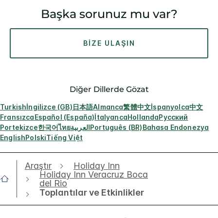
Başka sorunuz mu var?
BIZE ULAŞIN
Diğer Dillerde Gözat
Turkish
İngilizce (GB)
日本語
Almanca
繁體中文
İspanyolca
中文
Fransızca
Español (España)
İtalyanca
Hollanda
Русский
Portekizce
한국어
ไทย
العربية
Português (BR)
Bahasa Endonezya
English
Polski
Tiếng Việt
Araştır
Holiday Inn
Holiday Inn Veracruz Boca
del Rio
Toplantılar ve Etkinlikler