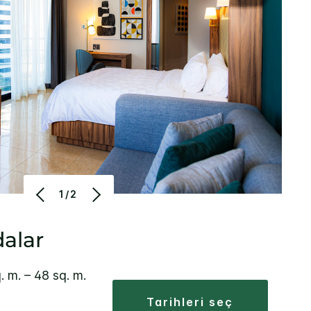
1/2
alar
. m. – 48 sq. m.
tarihleri seç