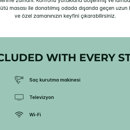
nlenme zamanı. Konforlu yataklarla döşenmiş ve lamba
e ütü masası ile donatılmış odada dışarıda geçen uzun 
ve özel zamanınızın keyfini çıkarabilirsiniz.
CLUDED WITH EVERY S
Saç kurutma makinesi
Televizyon
Wi-Fi