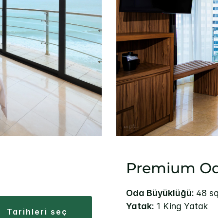
Premium Od
Oda Büyüklüğü:
48 sq
Yatak:
1 King Yatak
tarihleri seç