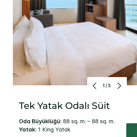
1/3
Tek Yatak Odalı Süit
Oda Büyüklüğü:
88 sq. m. – 88 sq. m.
Yatak:
1 King Yatak