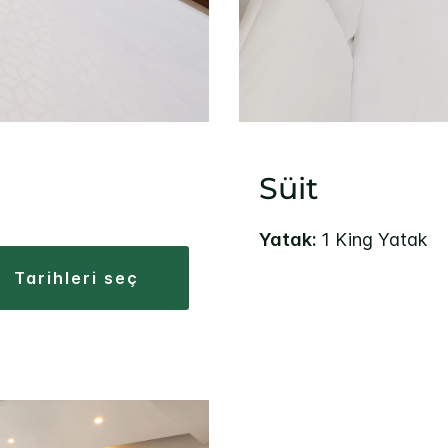
Süit
Yatak:
1 King Yatak
tarihleri seç