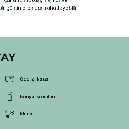
lı çalışma masası, TV, kahve
bir günün ardından rahatlayabilir
TAY
Oda içi kasa
Banyo ikramları
Klima