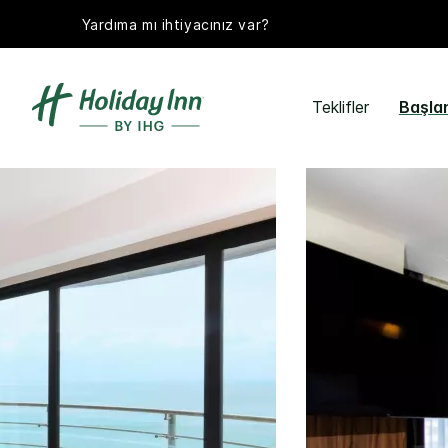
Yardıma mı ihtiyacınız var?
Teklifler
Başla