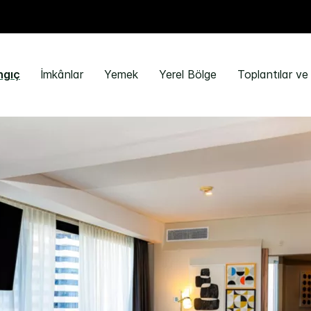
ngıç
İmkânlar
Yemek
Yerel Bölge
Toplantılar ve 