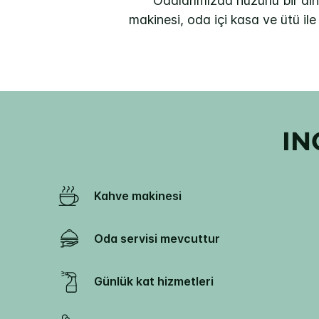
Odalarımızda huzurlu bir di
makinesi, oda içi kasa ve ütü il
IN
Kahve makinesi
Oda servisi mevcuttur
Günlük kat hizmetleri