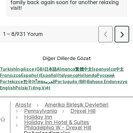
Diğer Dillerde Gözat
Turkish
İngilizce (GB)
日本語
Almanca
繁體中文
İspanyolca
中文
Fransızca
Español (España)
İtalyanca
Hollanda
Русский
Portekizce
한국어
ไทย
العربية
Português (BR)
Bahasa Endonezya
English
Polski
Tiếng Việt
Araştır
Amerika Birleşik Devletleri
Pennsylvania
Drexel Hill
Holiday Inn
Holiday Inn Hotel & Suites
Philadelphia W - Drexel Hill