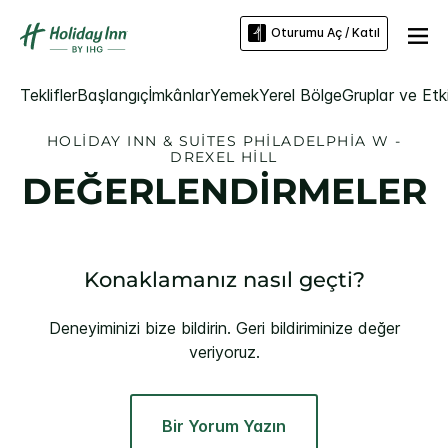
Oturumu Aç / Katıl
Teklifler
Başlangıç
İmkânlar
Yemek
Yerel Bölge
Gruplar ve Etki
HOLIDAY INN & SUITES
PHILADELPHIA W -
DREXEL HILL
DEĞERLENDİRMELER
Konaklamanız nasıl geçti?
Deneyiminizi bize bildirin. Geri bildiriminize değer
veriyoruz.
Bir Yorum Yazın