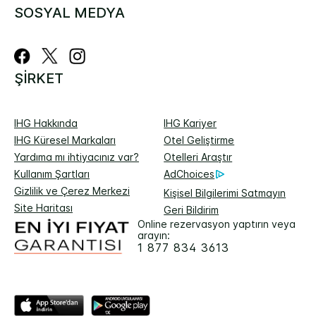
SOSYAL MEDYA
ŞIRKET
IHG Hakkında
IHG Kariyer
IHG Küresel Markaları
Otel Geliştirme
Yardıma mı ihtiyacınız var?
Otelleri Araştır
Kullanım Şartları
AdChoices
Gizlilik ve Çerez Merkezi
Kişisel Bilgilerimi Satmayın
Site Haritası
Geri Bildirim
Online rezervasyon yaptırın veya
arayın:
1 877 834 3613