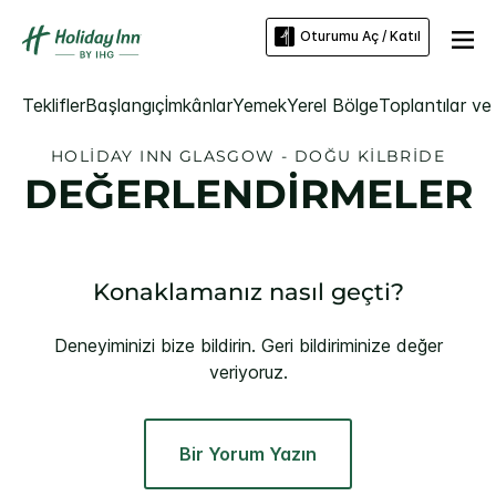
Oturumu Aç / Katıl
Teklifler
Başlangıç
İmkânlar
Yemek
Yerel Bölge
Toplantılar ve 
HOLIDAY INN
GLASGOW - DOĞU KILBRIDE
DEĞERLENDİRMELER
Konaklamanız nasıl geçti?
Deneyiminizi bize bildirin. Geri bildiriminize değer
veriyoruz.
Bir Yorum Yazın