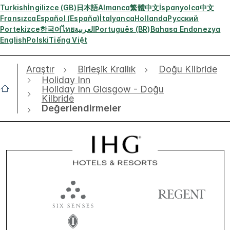
Turkish
İngilizce (GB)
日本語
Almanca
繁體中文
İspanyolca
中文
Fransızca
Español (España)
İtalyanca
Hollanda
Русский
Portekizce
한국어
ไทย
العربية
Português (BR)
Bahasa Endonezya
English
Polski
Tiếng Việt
Araştır
Birleşik Krallık
Doğu Kilbride
Holiday Inn
Holiday Inn Glasgow - Doğu
Kilbride
Değerlendirmeler