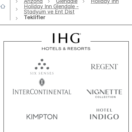
Arizona
Glendale
Holiday Inn
Holiday Inn Glendale -
Stadyum ve Ent Dist
Teklifler