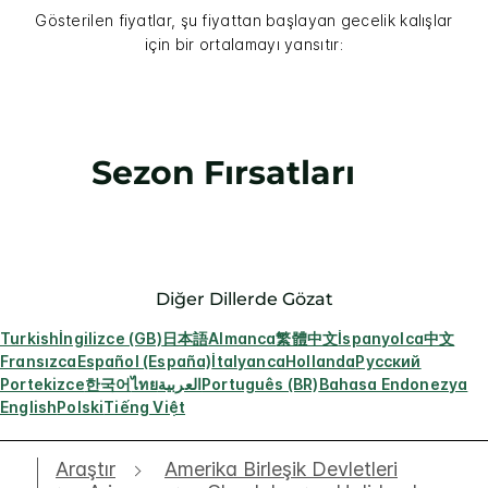
Gösterilen fiyatlar, şu fiyattan başlayan gecelik kalışlar
için bir ortalamayı yansıtır:
Sezon Fırsatları
Diğer Dillerde Gözat
Turkish
İngilizce (GB)
日本語
Almanca
繁體中文
İspanyolca
中文
Fransızca
Español (España)
İtalyanca
Hollanda
Русский
Portekizce
한국어
ไทย
العربية
Português (BR)
Bahasa Endonezya
English
Polski
Tiếng Việt
Araştır
Amerika Birleşik Devletleri