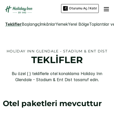
Oturumu Aç / Katıl
Teklifler
Başlangıç
İmkânlar
Yemek
Yerel Bölge
Toplantılar ve
HOLIDAY INN
GLENDALE - STADIUM & ENT DIST
TEKLİFLER
Bu özel { } tekliflerle otel konaklama
Holiday Inn
Glendale - Stadium & Ent Dist
tasarruf edin.
Otel paketleri mevcuttur