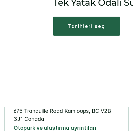
Tek Yatak Odalı Sü
tarihleri seç
675 Tranquille Road
Kamloops
,
BC
V2B
3J1
Canada
Otopark ve ulaştırma ayrıntıları