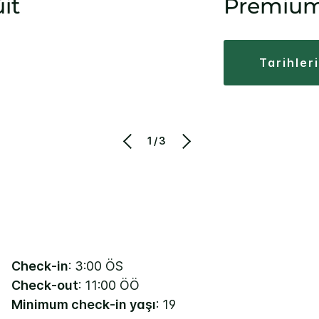
it
Premium
tarihler
1/3
Check-in
: 3:00 ÖS
Check-out
: 11:00 ÖÖ
Minimum check-in yaşı
: 19