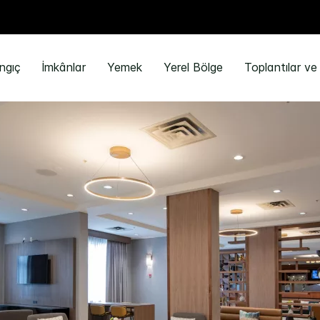
ngıç
İmkânlar
Yemek
Yerel Bölge
Toplantılar ve 