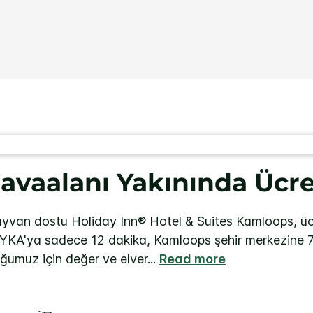
Aynı
sayfa
bağlantısı.
vaalanı Yakınında Ücret
hayvan dostu Holiday Inn® Hotel & Suites Kamloops, üc
 YKA'ya sadece 12 dakika, Kamloops şehir merkezine 
ğumuz için değer ve elver
...
Read more