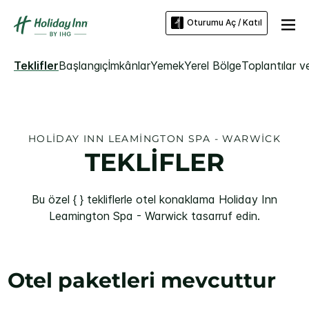
Oturumu Aç / Katıl
Teklifler
Başlangıç
İmkânlar
Yemek
Yerel Bölge
Toplantılar ve
HOLIDAY INN
LEAMINGTON SPA - WARWICK
TEKLİFLER
Bu özel { } tekliflerle otel konaklama
Holiday Inn
Leamington Spa - Warwick
tasarruf edin.
Otel paketleri mevcuttur