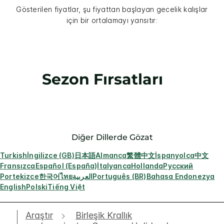
Gösterilen fiyatlar, şu fiyattan başlayan gecelik kalışlar
için bir ortalamayı yansıtır:
Sezon Fırsatları
Diğer Dillerde Gözat
Turkish
İngilizce (GB)
日本語
Almanca
繁體中文
İspanyolca
中文
Fransızca
Español (España)
İtalyanca
Hollanda
Русский
Portekizce
한국어
ไทย
العربية
Português (BR)
Bahasa Endonezya
English
Polski
Tiếng Việt
Araştır
Birleşik Krallık