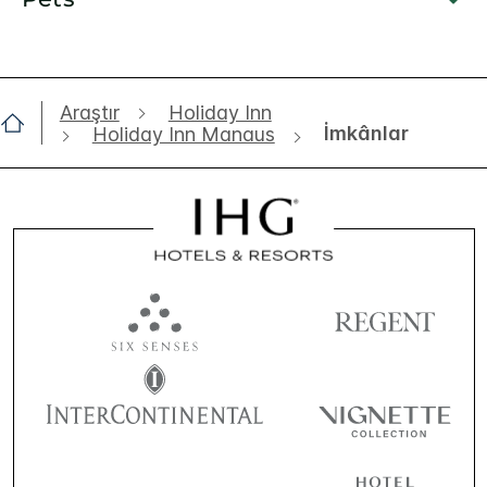
Araştır
Holiday Inn
İmkânlar
Holiday Inn Manaus