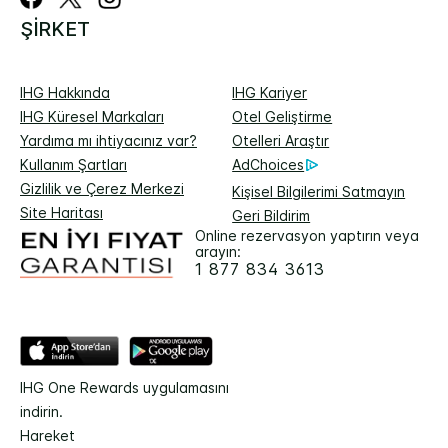
ŞIRKET
IHG Hakkında
IHG Kariyer
IHG Küresel Markaları
Otel Geliştirme
Yardıma mı ihtiyacınız var?
Otelleri Araştır
Kullanım Şartları
AdChoices
Gizlilik ve Çerez Merkezi
Kişisel Bilgilerimi Satmayın
Site Haritası
Geri Bildirim
Online rezervasyon yaptırın veya
arayın:
1 877 834 3613
IHG One Rewards uygulamasını
indirin.
Hareket