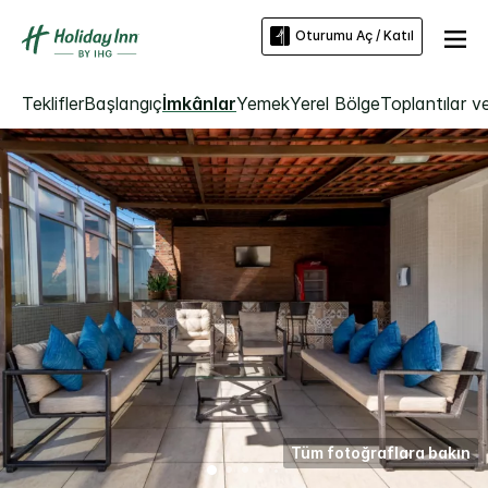
Oturumu Aç / Katıl
Teklifler
Başlangıç
İmkânlar
Yemek
Yerel Bölge
Toplantılar ve
Tüm fotoğraflara bakın