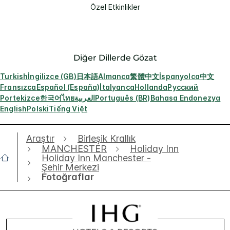
Özel Etkinlikler
Diğer Dillerde Gözat
Turkish
İngilizce (GB)
日本語
Almanca
繁體中文
İspanyolca
中文
Fransızca
Español (España)
İtalyanca
Hollanda
Русский
Portekizce
한국어
ไทย
العربية
Português (BR)
Bahasa Endonezya
English
Polski
Tiếng Việt
Araştır
Birleşik Krallık
MANCHESTER
Holiday Inn
Holiday Inn Manchester -
Şehir Merkezi
Fotoğraflar