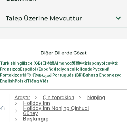
Talep Üzerine Mevcuttur
Diğer Dillerde Gözat
Turkish
İngilizce (GB)
日本語
Almanca
繁體中文
İspanyolca
中文
Fransızca
Español (España)
İtalyanca
Hollanda
Русский
Portekizce
한국어
ไทย
العربية
Português (BR)
Bahasa Endonezya
English
Polski
Tiếng Việt
Araştır
Çin toprakları
Nanjing
Holiday Inn
Holiday Inn Nanjing Qinhuai
Güney
Başlangıç