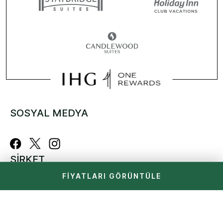
SOSYAL MEDYA
ŞIRKET
FIYATLARI GÖRÜNTÜLE
IHG Hakkında
IHG Kariyer
IHG Küresel Markaları
Otel Geliştirme
Yardıma mı ihtiyacınız var?
Otelleri Araştır