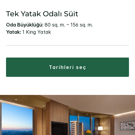
Tek Yatak Odalı Süit
Oda Büyüklüğü:
80 sq. m. – 156 sq. m.
Yatak:
1 King Yatak
tarihleri seç