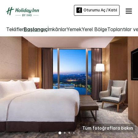
Oturumu Aç / Katıl
Teklifler
Başlangıç
İmkânlar
Yemek
Yerel Bölge
Toplantılar ve
Tüm fotoğraflara bakın