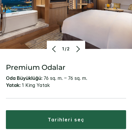
1/2
Premium Odalar
Oda Büyüklüğü:
76 sq. m. – 76 sq. m.
Yatak:
1 King Yatak
tarihleri seç