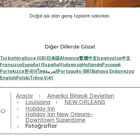
Doğal ışık alan geniş toplantı salonları.
Diğer Dillerde Gözat
Turkish
İngilizce (GB)
日本語
Almanca
繁體中文
İspanyolca
中文
Fransızca
Español (España)
İtalyanca
Hollanda
Русский
Portekizce
한국어
ไทย
العربية
Português (BR)
Bahasa Endonezya
English
Polski
Tiếng Việt
Araştır
Amerika Birleşik Devletleri
Louisiana
NEW ORLEANS
Holiday Inn
Holiday Inn New Orleans-
Downtown Superdome
Fotoğraflar