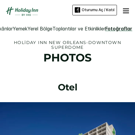
Oturumu Aç / Katıl
kânlar
Yemek
Yerel Bölge
Toplantılar ve Etkinlikler
Fotoğraflar
HOLIDAY INN
NEW ORLEANS-DOWNTOWN
SUPERDOME
PHOTOS
Otel