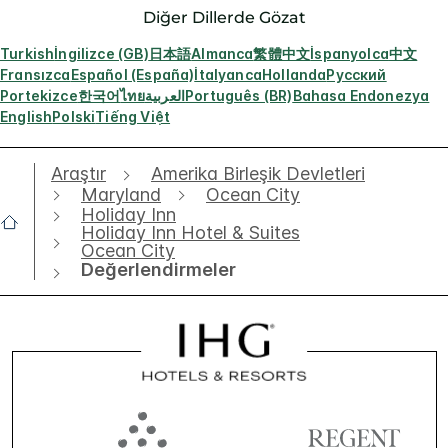
Diğer Dillerde Gözat
Turkish
İngilizce (GB)
日本語
Almanca
繁體中文
İspanyolca
中文
Fransızca
Español (España)
İtalyanca
Hollanda
Русский
Portekizce
한국어
ไทย
العربية
Português (BR)
Bahasa Endonezya
English
Polski
Tiếng Việt
Araştır
Amerika Birleşik Devletleri
Maryland
Ocean City
Holiday Inn
Holiday Inn Hotel & Suites
Ocean City
Değerlendirmeler