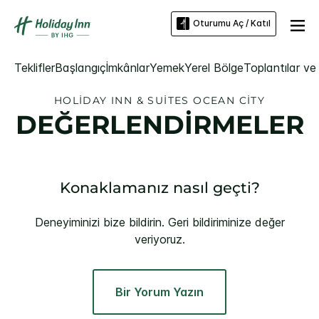
Oturumu Aç / Katıl
Teklifler
Başlangıç
İmkânlar
Yemek
Yerel Bölge
Toplantılar ve 
HOLIDAY INN & SUITES
OCEAN CITY
DEĞERLENDİRMELER
Konaklamanız nasıl geçti?
Deneyiminizi bize bildirin. Geri bildiriminize değer
veriyoruz.
Bir Yorum Yazın