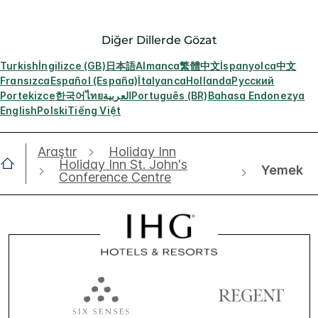
Diğer Dillerde Gözat
Turkish
İngilizce (GB)
日本語
Almanca
繁體中文
İspanyolca
中文
Fransızca
Español (España)
İtalyanca
Hollanda
Русский
Portekizce
한국어
ไทย
العربية
Português (BR)
Bahasa Endonezya
English
Polski
Tiếng Việt
Araştır
Holiday Inn
Holiday Inn St. John's
Yemek
Conference Centre