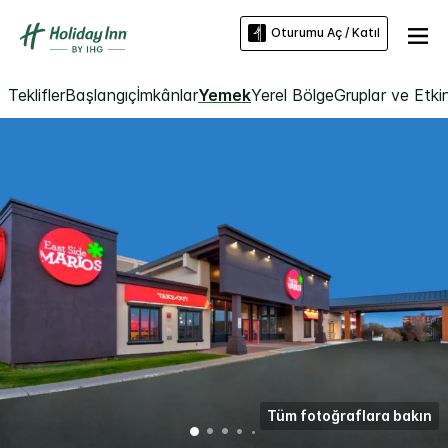
Oturumu Aç / Katıl
Teklifler
Başlangıç
İmkânlar
Yemek
Yerel Bölge
Gruplar ve Etkin
Tüm fotoğraflara bakın