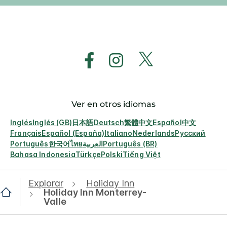
Ver en otros idiomas
Inglés
Inglés (GB)
日本語
Deutsch
繁體中文
Español
中文
Français
Español (España)
Italiano
Nederlands
Русский
Português
한국어
ไทย
العربية
Português (BR)
Bahasa Indonesia
Türkçe
Polski
Tiếng Việt
Explorar
Holiday Inn
Holiday Inn Monterrey-
Valle