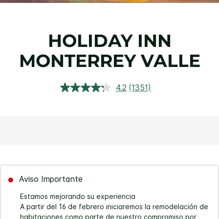
HOLIDAY INN
MONTERREY VALLE
4.2
(1351)
Lea
1351
reseñas.
Enlace
en
la
misma
página.
Aviso Importante
Estamos mejorando su experiencia
A partir del 16 de febrero iniciaremos la remodelación de
habitaciones como parte de nuestro compromiso por