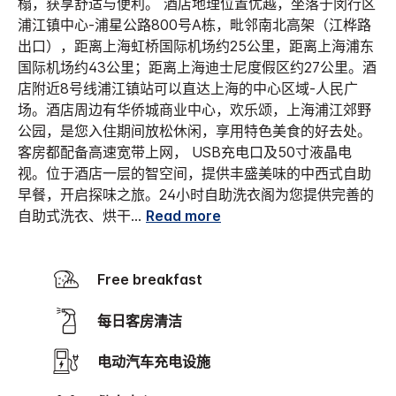
榻，获享舒适与便利。 酒店地理位置优越，坐落于闵行区
浦江镇中心-浦星公路800号A栋，毗邻南北高架（江桦路
出口），距离上海虹桥国际机场约25公里，距离上海浦东
国际机场约43公里；距离上海迪士尼度假区约27公里。酒
店附近8号线浦江镇站可以直达上海的中心区域-人民广
场。酒店周边有华侨城商业中心，欢乐颂，上海浦江郊野
公园，是您入住期间放松休闲，享用特色美食的好去处。
客房都配备高速宽带上网， USB充电口及50寸液晶电
视。位于酒店一层的智空间，提供丰盛美味的中西式自助
早餐，开启探味之旅。24小时自助洗衣阁为您提供完善的
自助式洗衣、烘干
...
Read more
Free breakfast
每日客房清洁
电动汽车充电设施