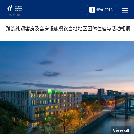
登录 / 加入
臻选礼遇
客房及套房
设施
餐饮
当地地区
团体住宿与活动
相册
View all